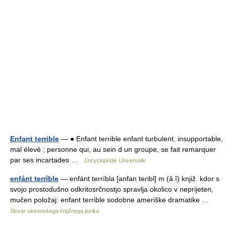
Enfant terrible
— ● Enfant terrible enfant turbulent, insupportable,
mal élevé ; personne qui, au sein d un groupe, se fait remarquer
par ses incartades …
Encyclopédie Universelle
enfánt terríble
— enfánt terríbla [anfan teribl] m (ȃ ȋ) knjiž. kdor s
svojo prostodušno odkritosrčnostjo spravlja okolico v neprijeten,
mučen položaj: enfant terrible sodobne ameriške dramatike …
Slovar slovenskega knjižnega jezika