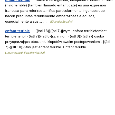
(niño terrible) (también llamado enfant gâté) es una expresión
francesa para referirse a niños particularmente ingenuos que
hacen preguntas terriblemente embarazosas a adultos,
especialmente a sus… …
Wikipedia Español
enfant terrible
— {{/stl 13}}{{stl 7}}[wym. enfant terriblefenfant
terrible teribl] {{/stl 7}}{{stl 8}}rz. n ndm {{/stl 8}}{{stl 7}} osoba
przysparzająca otoczeniu kłopotów swoim postępowaniem : {{/stl
7}}{{stl 10}}Ktoś jest enfant terrible. Enfant terrible… …
Langenscheidt Polski wyjaśnień