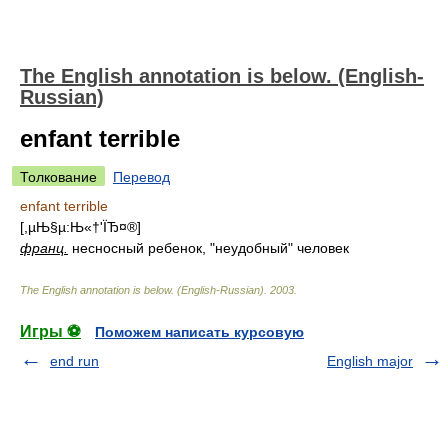
The English annotation is below. (English-
Russian)
enfant terrible
Толкование
Перевод
enfant terrible
[,µЊ§µ:Њ«†'ЇЂ¤®]
франц.
несносный ребенок, "неудобный" человек
The English annotation is below. (English-Russian)
.
2003
.
Игры ⚽
Поможем написать курсовую
end run
English major