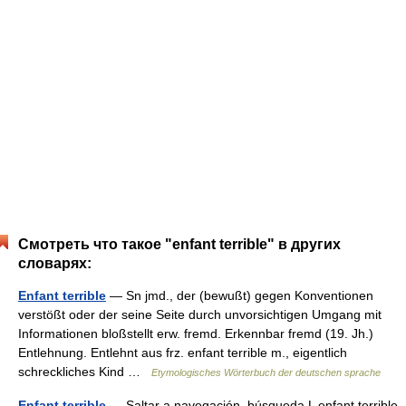
Смотреть что такое "enfant terrible" в других
словарях:
Enfant terrible
— Sn jmd., der (bewußt) gegen Konventionen
verstößt oder der seine Seite durch unvorsichtigen Umgang mit
Informationen bloßstellt erw. fremd. Erkennbar fremd (19. Jh.)
Entlehnung. Entlehnt aus frz. enfant terrible m., eigentlich
schreckliches Kind …
Etymologisches Wörterbuch der deutschen sprache
Enfant terrible
— Saltar a navegación, búsqueda L enfant terrible