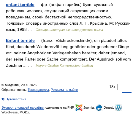
enfant terrible
— фр. (анфан тэрибль) букв. «ужасный
ребенок»; человек, смущающий окружающих своим
поведением, своей бестактной непосредственностью.
Толковый словарь иностранных слов Л. П. Крысина. М: Русский
язык, 1998 …
Словарь иностранных слов русского языка
Enfant terrible
— (franz., »Schreckenskind«), ein plauderhaftes
Kind, das durch Wiedererzählung gehörter oder gesehener Dinge
etc. seinen Angehörigen Verlegenheiten bereitet; daher jemand,
der seine Partei oder Sache kompromittiert. Der Ausdruck soll vom
Zeichner… …
Meyers Großes Konversations-Lexikon
© Академик, 2000-2026
18+
Обратная связь:
Техподдержка
,
Реклама на сайте
👣 Путешествия
Экспорт словарей на сайты
, сделанные на PHP,
Joomla,
Drupal,
WordPress, MODx.