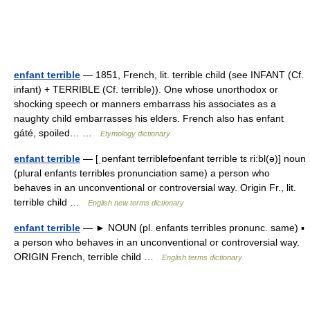
enfant terrible
— 1851, French, lit. terrible child (see INFANT (Cf.
infant) + TERRIBLE (Cf. terrible)). One whose unorthodox or
shocking speech or manners embarrass his associates as a
naughty child embarrasses his elders. French also has enfant
gáté, spoiled… …
Etymology dictionary
enfant terrible
— [ˌɒenfant terriblefɒenfant terrible tɛ ri:bl(ə)] noun
(plural enfants terribles pronunciation same) a person who
behaves in an unconventional or controversial way. Origin Fr., lit.
terrible child …
English new terms dictionary
enfant terrible
— ► NOUN (pl. enfants terribles pronunc. same) ▪
a person who behaves in an unconventional or controversial way.
ORIGIN French, terrible child …
English terms dictionary