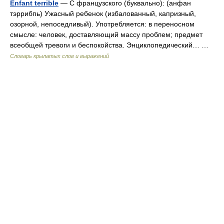
Enfant terrible
— С французского (буквально): (анфан
тэррибпь) Ужасный ребенок (избалованный, капризный,
озорной, непоседливый). Употребляется: в переносном
смысле: человек, доставляющий массу проблем; предмет
всеобщей тревоги и беспокойства. Энциклопедический… …
Словарь крылатых слов и выражений